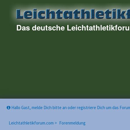
Das deutsche Leichtathletikfor
Hallo Gast, melde Dich bitte an oder registriere Dich um das For
Leichtathletikforum.com >
Forenmeldung