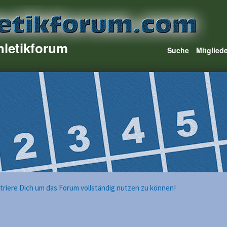
hletikforum
Suche
Mitglied
istriere Dich um das Forum vollständig nutzen zu können!