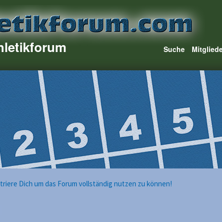
hletikforum
Suche
Mitglied
istriere Dich um das Forum vollständig nutzen zu können!