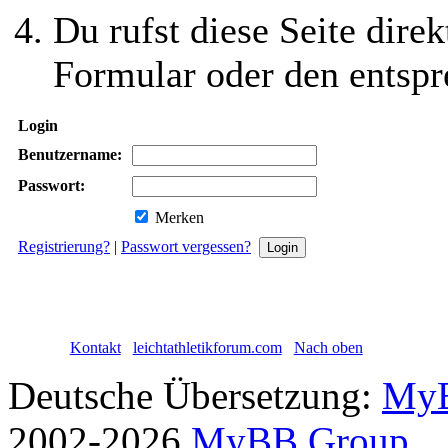
Du rufst diese Seite direk
Formular oder den entspr
Login
Benutzername:
Passwort:
Merken
Registrierung?
|
Passwort vergessen?
Kontakt
leichtathletikforum.com
Nach oben
Deutsche Übersetzung:
MyB
2002-2026
MyBB Group