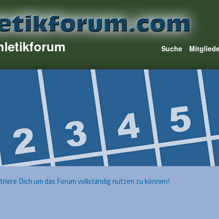
hletikforum
Suche
Mitglied
istriere Dich um das Forum vollständig nutzen zu können!