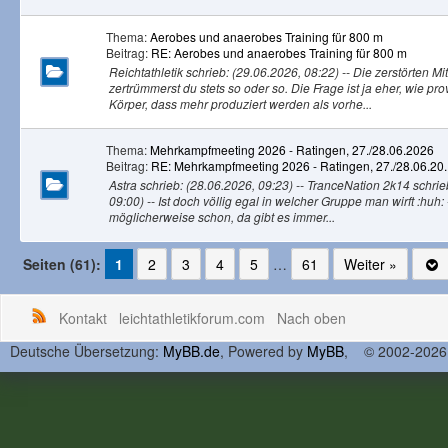
Thema:
Aerobes und anaerobes Training für 800 m
Beitrag:
RE: Aerobes und anaerobes Training für 800 m
Reichtathletik schrieb: (29.06.2026, 08:22) -- Die zerstörten Mi
zertrümmerst du stets so oder so. Die Frage ist ja eher, wie pro
Körper, dass mehr produziert werden als vorhe...
Thema:
Mehrkampfmeeting 2026 - Ratingen, 27./28.06.2026
Beitrag:
RE: Mehrkampfmeeting 2026 - Ratingen, 27./28.06.20..
Astra schrieb: (28.06.2026, 09:23) -- TranceNation 2k14 schrie
09:00) -- Ist doch völlig egal in welcher Gruppe man wirft :huh
möglicherweise schon, da gibt es immer...
Seiten (61):
1
2
3
4
5
…
61
Weiter »
Kontakt
leichtathletikforum.com
Nach oben
Deutsche Übersetzung:
MyBB.de
, Powered by
MyBB
, © 2002-202