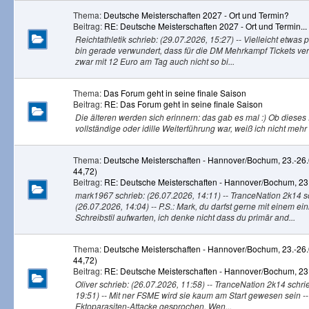
Thema:
Deutsche Meisterschaften 2027 - Ort und Termin?
Beitrag:
RE: Deutsche Meisterschaften 2027 - Ort und Termin...
Reichtathletik schrieb: (29.07.2026, 15:27) -- Vielleicht etwas
bin gerade verwundert, dass für die DM Mehrkampf Tickets ve
zwar mit 12 Euro am Tag auch nicht so bi...
Thema:
Das Forum geht in seine finale Saison
Beitrag:
RE: Das Forum geht in seine finale Saison
Die älteren werden sich erinnern: das gab es mal :) Ob dieses
vollständige oder idille Weiterführung war, weiß ich nicht mehr 
Thema:
Deutsche Meisterschaften - Hannover/Bochum, 23.-26
44,72)
Beitrag:
RE: Deutsche Meisterschaften - Hannover/Bochum, 23.
mark1967 schrieb: (26.07.2026, 14:11) -- TranceNation 2k14 s
(26.07.2026, 14:04) -- P.S.: Mark, du darfst gerne mit einem e
Schreibstil aufwarten, ich denke nicht dass du primär and...
Thema:
Deutsche Meisterschaften - Hannover/Bochum, 23.-26
44,72)
Beitrag:
RE: Deutsche Meisterschaften - Hannover/Bochum, 23.
Oliver schrieb: (26.07.2026, 11:58) -- TranceNation 2k14 schri
19:51) -- Mit ner FSME wird sie kaum am Start gewesen sein --
Ektoparasiten-Attacke gesprochen. Wen...