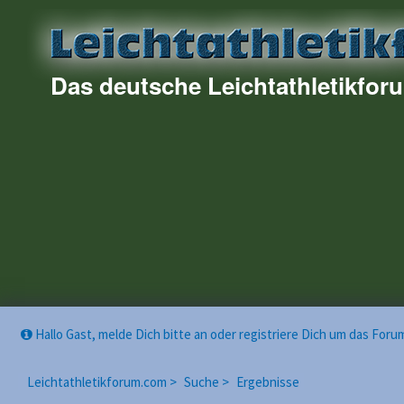
Das deutsche Leichtathletikfor
Hallo Gast, melde Dich bitte an oder registriere Dich um das For
Leichtathletikforum.com >
Suche >
Ergebnisse