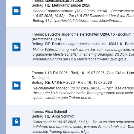
Thema:
Mehrkampfsaison 2026
Beitrag:
RE: Mehrkampfsaison 2026
CoachnEngineer schrieb: (16.07.2026, 20:04) -- Befürworter sc
(16.07.2026, 19:53) -- Zur U18-EM-Diskussion über Svea Funck
Beitrag 41 (https://leichtathletikforum.com/showthread...
Thema:
Deutsche Jugendmeisterschaften U20/U16 - Bochum, 
(Kemminer 10,14)
Beitrag:
RE: Deutsche Jugendmeisterschaften U20/U16 - Bochu
Meiner Wahrnehmung nach waren das sehr stimmungsvolle, r
organisierte Meisterschaften in einem großartigen Stadion. Di
Wiedereinführung der U16 Meisterschaft waren zum groß...
Thema:
U18-EM 2026 - Rieti, 16.-19.07.2026 (Gold Gräter, Hu
Domingos)
Beitrag:
RE: U18-EM 2026 - Rieti, 16.-19.07.2026
Reichtathletik schrieb: (08.07.2026, 08:52) -- [*]Ich lese darau
(bis in) der U18 Geld oder starke Trainingsgruppen noch nicht 
spielen, sondern gute Trainer und in...
Thema:
Alica Schmidt
Beitrag:
RE: Alica Schmidt
Citius schrieb: (06.07.2026, 11:31) -- Da ist es aber sehr selt
trainieren und daraus zu lesen, wer das Ganze durch sein Tale
schlechte Training überspielt, ist j...