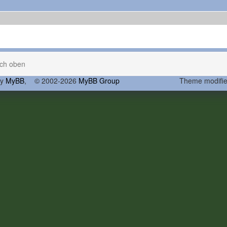
ch oben
by
MyBB
, © 2002-2026
MyBB Group
Theme modifi