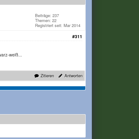
Beiträge: 237
Themen: 22
Registriert seit: Mar 2014
#311
arz-weiß...
Zitieren
Antworten