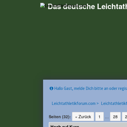
Das deutsche Leichtat
Hallo Gast, melde Dich bitte an oder reg
Leichtathletikforum.com >
Leichtathletik
Seiten (32):
« Zurück
1
…
28
Hoch auf Kurs