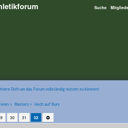
hletikforum
Suche
Mitglied
istriere Dich um das Forum vollständig nutzen zu können!
foren >
Masters >
Hoch auf Kurs
29
30
31
32