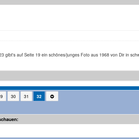
 gibt's auf Seite 19 ein schönes/junges Foto aus 1968 von Dir in schw
29
30
31
32
schauen: