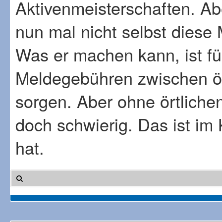
Aktivenmeisterschaften. Ab
nun mal nicht selbst diese
Was er machen kann, ist für
Meldegebühren zwischen ör
sorgen. Aber ohne örtliche
doch schwierig. Das ist im
hat.