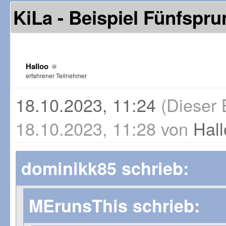
KiLa - Beispiel Fünfspru
Halloo
erfahrener Teilnehmer
18.10.2023, 11:24
(Dieser 
18.10.2023, 11:28 von
Hal
dominikk85 schrieb:
MErunsThis schrieb: