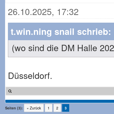
26.10.2025, 17:32
t.win.ning snail schrieb:
(wo sind die DM Halle 20
Düsseldorf.
Seiten (3):
« Zurück
1
2
3