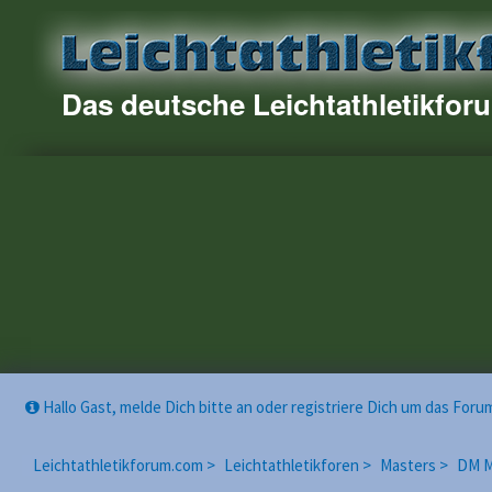
Das deutsche Leichtathletikfor
Hallo Gast, melde Dich bitte an oder registriere Dich um das For
Leichtathletikforum.com >
Leichtathletikforen >
Masters >
DM M