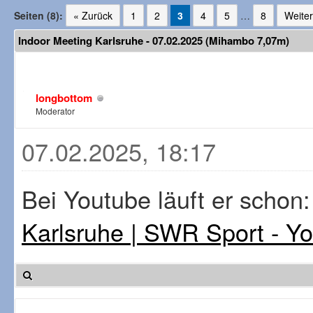
Seiten (8):
« Zurück
1
2
3
4
5
…
8
Weiter
Indoor Meeting Karlsruhe - 07.02.2025 (Mihambo 7,07m)
longbottom
Moderator
07.02.2025, 18:17
Bei Youtube läuft er schon
Karlsruhe | SWR Sport - Y