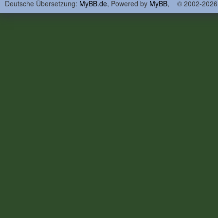
Deutsche Übersetzung:
MyBB.de
, Powered by
MyBB
, © 2002-202