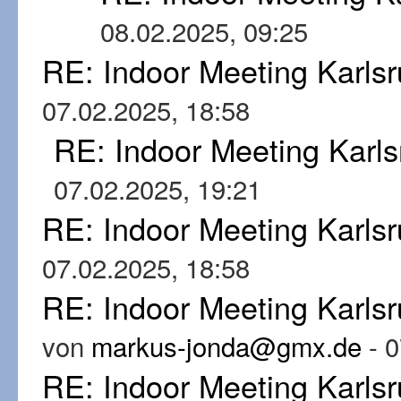
08.02.2025, 09:25
RE: Indoor Meeting Karlsr
07.02.2025, 18:58
RE: Indoor Meeting Karls
07.02.2025, 19:21
RE: Indoor Meeting Karlsr
07.02.2025, 18:58
RE: Indoor Meeting Karls
von
markus-jonda@gmx.de
- 0
RE: Indoor Meeting Karls