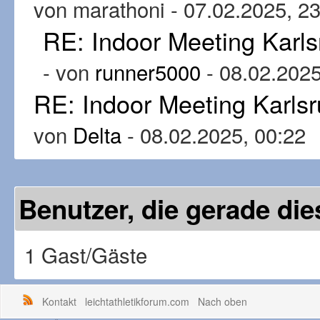
von marathoni - 07.02.2025, 2
RE: Indoor Meeting Karl
- von
runner5000
- 08.02.2025
RE: Indoor Meeting Karls
von
Delta
- 08.02.2025, 00:22
Benutzer, die gerade d
1 Gast/Gäste
Kontakt
leichtathletikforum.com
Nach oben