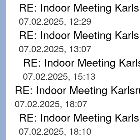
RE: Indoor Meeting Karls
07.02.2025, 12:29
RE: Indoor Meeting Karls
07.02.2025, 13:07
RE: Indoor Meeting Karl
07.02.2025, 15:13
RE: Indoor Meeting Karlsr
07.02.2025, 18:07
RE: Indoor Meeting Karls
07.02.2025, 18:10