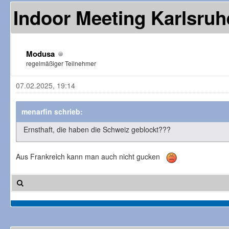
Indoor Meeting Karlsruh
Modusa
regelmäßiger Teilnehmer
07.02.2025, 19:14
menarfin schrieb:
Ernsthaft, die haben die Schweiz geblockt???
Aus Frankreich kann man auch nicht gucken