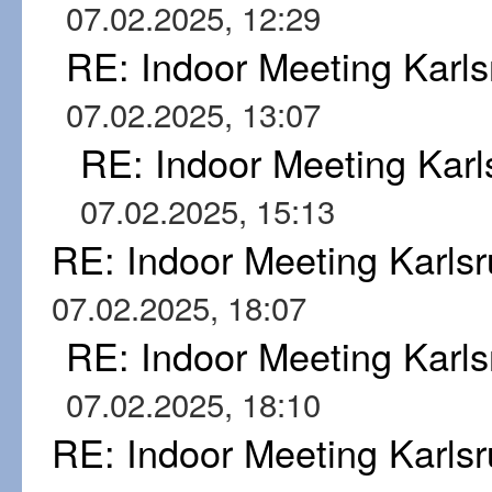
07.02.2025, 12:29
RE: Indoor Meeting Karls
07.02.2025, 13:07
RE: Indoor Meeting Karl
07.02.2025, 15:13
RE: Indoor Meeting Karlsr
07.02.2025, 18:07
RE: Indoor Meeting Karls
07.02.2025, 18:10
RE: Indoor Meeting Karlsr