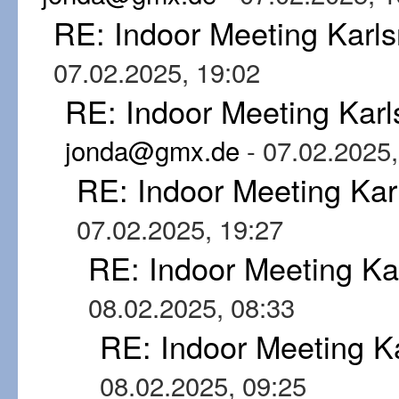
RE: Indoor Meeting Karls
07.02.2025, 19:02
RE: Indoor Meeting Karl
jonda@gmx.de
- 07.02.2025,
RE: Indoor Meeting Kar
07.02.2025, 19:27
RE: Indoor Meeting Ka
08.02.2025, 08:33
RE: Indoor Meeting Ka
08.02.2025, 09:25