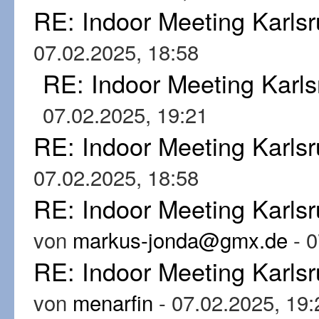
RE: Indoor Meeting Karlsr
07.02.2025, 18:58
RE: Indoor Meeting Karls
07.02.2025, 19:21
RE: Indoor Meeting Karlsr
07.02.2025, 18:58
RE: Indoor Meeting Karls
von
markus-jonda@gmx.de
- 0
RE: Indoor Meeting Karls
von
menarfin
- 07.02.2025, 19: