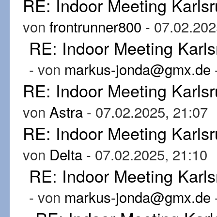
RE: Indoor Meeting Karls
von
frontrunner800
- 07.02.202
RE: Indoor Meeting Karl
- von
markus-jonda@gmx.de
RE: Indoor Meeting Karls
von
Astra
- 07.02.2025, 21:07
RE: Indoor Meeting Karls
von
Delta
- 07.02.2025, 21:10
RE: Indoor Meeting Karl
- von
markus-jonda@gmx.de