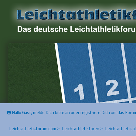
Das deutsche Leichtathletikfor
Hallo Gast, melde Dich bitte an oder registriere Dich um das For
Leichtathletikforum.com >
Leichtathletikforen >
Leichtathletik a