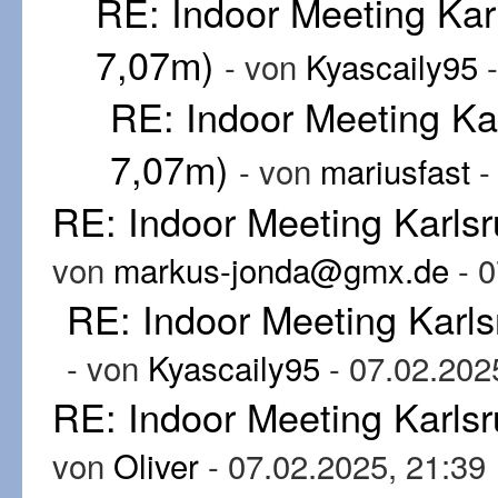
RE: Indoor Meeting Kar
7,07m)
- von
Kyascaily95
-
RE: Indoor Meeting Ka
7,07m)
- von
mariusfast
-
RE: Indoor Meeting Karls
von
markus-jonda@gmx.de
- 0
RE: Indoor Meeting Karl
- von
Kyascaily95
- 07.02.202
RE: Indoor Meeting Karls
von
Oliver
- 07.02.2025, 21:39