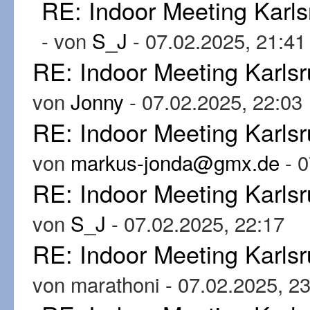
RE: Indoor Meeting Karl
- von
S_J
- 07.02.2025, 21:41
RE: Indoor Meeting Karls
von
Jonny
- 07.02.2025, 22:03
RE: Indoor Meeting Karls
von
markus-jonda@gmx.de
- 0
RE: Indoor Meeting Karls
von
S_J
- 07.02.2025, 22:17
RE: Indoor Meeting Karls
von marathoni - 07.02.2025, 2