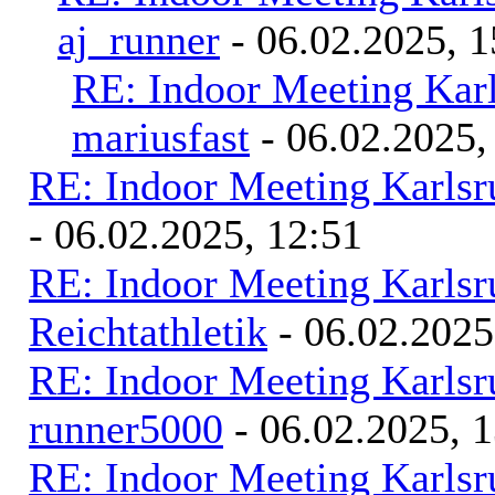
aj_runner
- 06.02.2025, 1
RE: Indoor Meeting Karl
mariusfast
- 06.02.2025,
RE: Indoor Meeting Karlsr
- 06.02.2025, 12:51
RE: Indoor Meeting Karlsr
Reichtathletik
- 06.02.2025
RE: Indoor Meeting Karlsr
runner5000
- 06.02.2025, 
RE: Indoor Meeting Karlsr