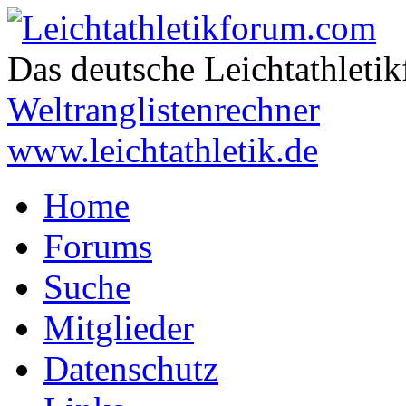
Das deutsche Leichtathleti
Weltranglistenrechner
www.leichtathletik.de
Home
Forums
Suche
Mitglieder
Datenschutz