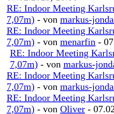
RE: Indoor Meeting Karls
7,07m)
- von
markus-jond
RE: Indoor Meeting Karls
7,07m)
- von
menarfin
- 07
RE: Indoor Meeting Karls
7,07m)
- von
markus-jon
RE: Indoor Meeting Karls
7,07m)
- von
markus-jond
RE: Indoor Meeting Karls
7,07m)
- von
Oliver
- 07.0