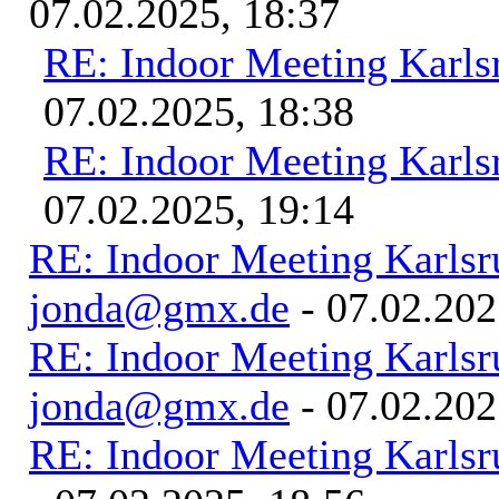
07.02.2025, 18:37
RE: Indoor Meeting Karls
07.02.2025, 18:38
RE: Indoor Meeting Karls
07.02.2025, 19:14
RE: Indoor Meeting Karlsr
jonda@gmx.de
- 07.02.202
RE: Indoor Meeting Karlsr
jonda@gmx.de
- 07.02.202
RE: Indoor Meeting Karlsr