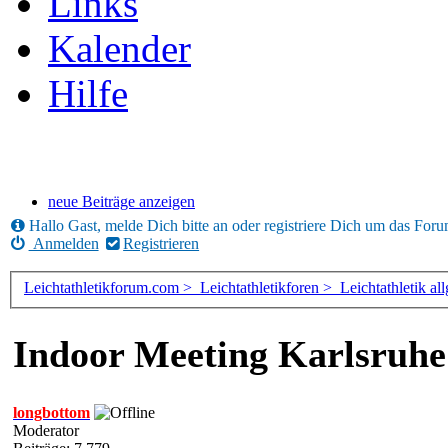
Links
Kalender
Hilfe
neue Beiträge anzeigen
Hallo Gast, melde Dich bitte an oder registriere Dich um das For
Anmelden
Registrieren
Leichtathletikforum.com >
Leichtathletikforen >
Leichtathletik a
Indoor Meeting Karlsruhe
longbottom
Moderator