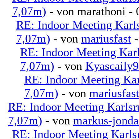
7,07m)
- von marathoni - 
RE: Indoor Meeting Karl
7,07m)
- von
mariusfast
-
RE: Indoor Meeting Kar
7,07m)
- von
Kyascaily
RE: Indoor Meeting Ka
7,07m)
- von
mariusfas
RE: Indoor Meeting Karls
7,07m)
- von
markus-jond
RE: Indoor Meeting Karls