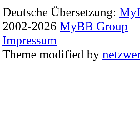
Deutsche Übersetzung:
MyB
2002-2026
MyBB Group
Impressum
Theme modified by
netzwe