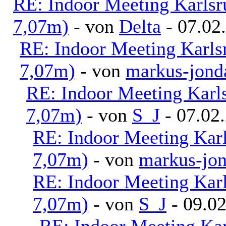
RE: Indoor Meeting Karls
7,07m)
- von
Delta
- 07.02
RE: Indoor Meeting Karls
7,07m)
- von
markus-jon
RE: Indoor Meeting Karl
7,07m)
- von
S_J
- 07.02
RE: Indoor Meeting Kar
7,07m)
- von
markus-jo
RE: Indoor Meeting Kar
7,07m)
- von
S_J
- 09.02
RE: Indoor Meeting Ka