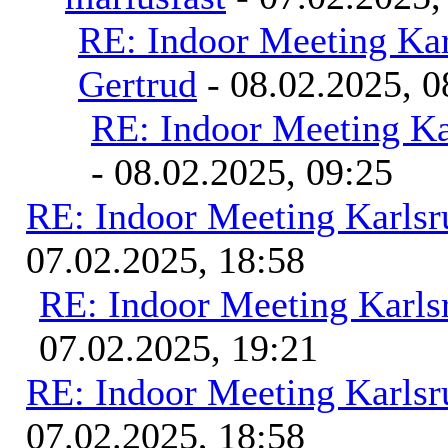
RE: Indoor Meeting Kar
Gertrud
- 08.02.2025, 0
RE: Indoor Meeting Ka
- 08.02.2025, 09:25
RE: Indoor Meeting Karlsr
07.02.2025, 18:58
RE: Indoor Meeting Karls
07.02.2025, 19:21
RE: Indoor Meeting Karlsr
07.02.2025, 18:58