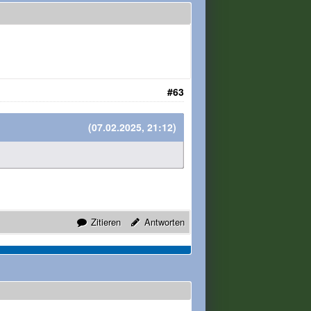
#63
(07.02.2025, 21:12)
Zitieren
Antworten