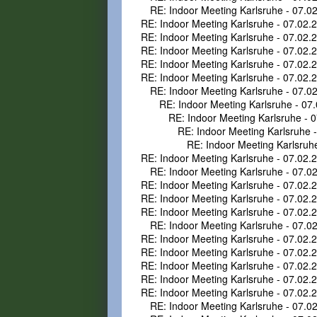
RE: Indoor Meeting Karlsruhe - 07.0
RE: Indoor Meeting Karlsruhe - 07.02.
RE: Indoor Meeting Karlsruhe - 07.02.
RE: Indoor Meeting Karlsruhe - 07.02.
RE: Indoor Meeting Karlsruhe - 07.02.
RE: Indoor Meeting Karlsruhe - 07.02.
RE: Indoor Meeting Karlsruhe - 07.0
RE: Indoor Meeting Karlsruhe - 07
RE: Indoor Meeting Karlsruhe - 
RE: Indoor Meeting Karlsruhe 
RE: Indoor Meeting Karlsruh
RE: Indoor Meeting Karlsruhe - 07.02.
RE: Indoor Meeting Karlsruhe - 07.0
RE: Indoor Meeting Karlsruhe - 07.02.
RE: Indoor Meeting Karlsruhe - 07.02
RE: Indoor Meeting Karlsruhe - 07.02
RE: Indoor Meeting Karlsruhe - 07.
RE: Indoor Meeting Karlsruhe - 07.02
RE: Indoor Meeting Karlsruhe - 07.02
RE: Indoor Meeting Karlsruhe - 07.02
RE: Indoor Meeting Karlsruhe - 07.02
RE: Indoor Meeting Karlsruhe - 07.02
RE: Indoor Meeting Karlsruhe - 07.