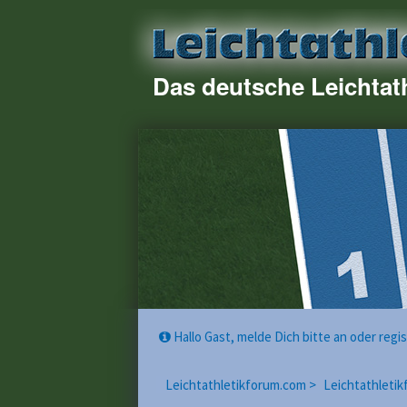
Das deutsche Leichtat
Hallo Gast, melde Dich bitte an oder reg
Leichtathletikforum.com >
Leichtathletik