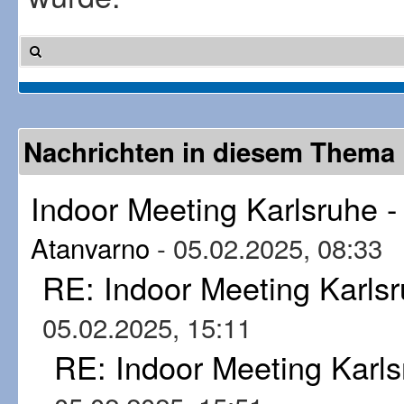
Nachrichten in diesem Thema
Indoor Meeting Karlsruhe 
Atanvarno
- 05.02.2025, 08:33
RE: Indoor Meeting Karlsr
05.02.2025, 15:11
RE: Indoor Meeting Karls