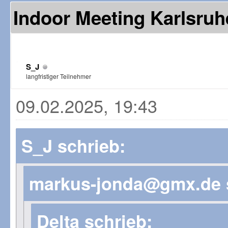
Indoor Meeting Karlsruh
S_J
langfristiger Teilnehmer
09.02.2025, 19:43
S_J schrieb:
markus-jonda@gmx.de s
Delta schrieb: