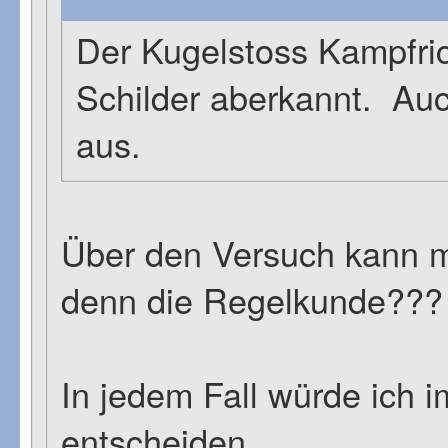
Der Kugelstoss Kampfric
Schilder aberkannt. Auc
aus.
Über den Versuch kann man
denn die Regelkunde???
In jedem Fall würde ich i
entscheiden.