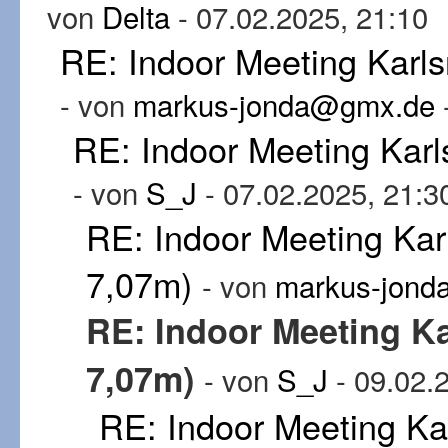
von
Delta
- 07.02.2025, 21:10
RE: Indoor Meeting Karl
- von
markus-jonda@gmx.de
RE: Indoor Meeting Kar
- von
S_J
- 07.02.2025, 21:3
RE: Indoor Meeting Kar
7,07m)
- von
markus-jon
RE: Indoor Meeting Ka
7,07m)
- von
S_J
- 09.02.
RE: Indoor Meeting Ka