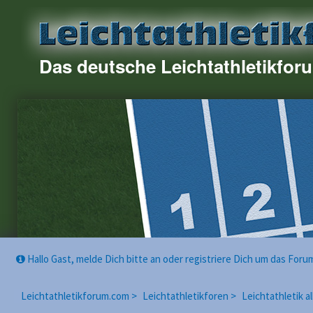
Das deutsche Leichtathletikfor
Hallo Gast, melde Dich bitte an oder registriere Dich um das For
Leichtathletikforum.com >
Leichtathletikforen >
Leichtathletik a