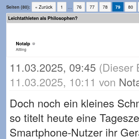
Seiten (80):
« Zurück
1
…
76
77
78
79
80
Leichtathleten als Philosophen?
Notalp
Altling
11.03.2025, 09:45
(Dieser 
11.03.2025, 10:11 von
Not
Doch noch ein kleines Sch
so titelt heute eine Tageszei
Smartphone-Nutzer ihr Ger