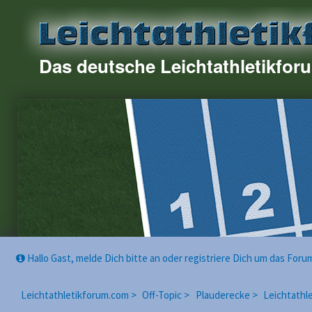
Das deutsche Leichtathletikfor
Hallo Gast, melde Dich bitte an oder registriere Dich um das For
Leichtathletikforum.com >
Off-Topic >
Plauderecke >
Leichtathl