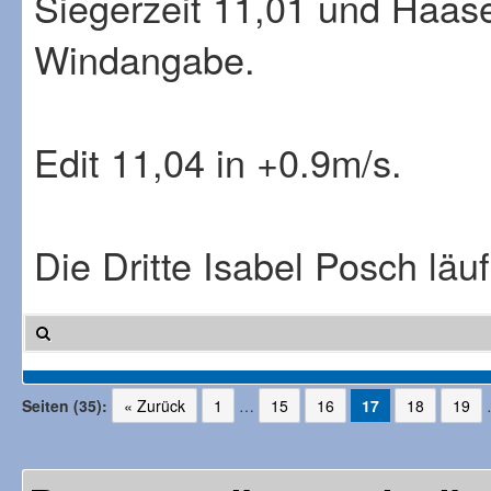
Siegerzeit 11,01 und Haas
Windangabe.
Edit 11,04 in +0.9m/s.
Die Dritte Isabel Posch läu
Seiten (35):
« Zurück
1
…
15
16
17
18
19