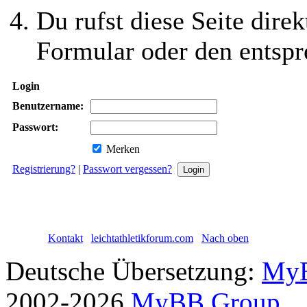
Du rufst diese Seite direk
Formular oder den entspr
Login
Benutzername:
Passwort:
Merken
Registrierung?
|
Passwort vergessen?
Kontakt
leichtathletikforum.com
Nach oben
Deutsche Übersetzung:
MyB
2002-2026
MyBB Group