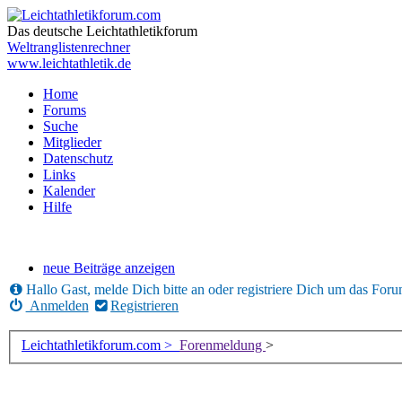
Das deutsche Leichtathletikforum
Weltranglistenrechner
www.leichtathletik.de
Home
Forums
Suche
Mitglieder
Datenschutz
Links
Kalender
Hilfe
neue Beiträge anzeigen
Hallo Gast, melde Dich bitte an oder registriere Dich um das For
Anmelden
Registrieren
Leichtathletikforum.com >
Forenmeldung
>