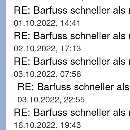
RE: Barfuss schneller al
01.10.2022, 14:41
RE: Barfuss schneller al
02.10.2022, 17:13
RE: Barfuss schneller al
03.10.2022, 07:56
RE: Barfuss schneller al
03.10.2022, 22:55
RE: Barfuss schneller al
16.10.2022, 19:43