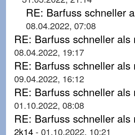
RE: Barfuss schneller 
08.04.2022, 07:08
RE: Barfuss schneller al
08.04.2022, 19:17
RE: Barfuss schneller al
09.04.2022, 16:12
RE: Barfuss schneller al
01.10.2022, 08:08
RE: Barfuss schneller al
2k14
- 01.10.2022, 10:21