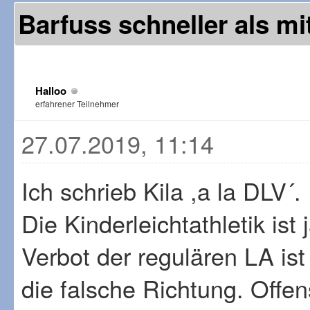
Barfuss schneller als m
Halloo
erfahrener Teilnehmer
27.07.2019, 11:14
Ich schrieb Kila ,a la DLV´.
Die Kinderleichtathletik ist
Verbot der regulären LA ist 
die falsche Richtung. Offen