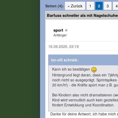
Seiten (4):
« Zurück
1
2
3
4
Barfuss schneller als mit Nagelschuh
sport
Anfänger
16.09.2020, 03:19
lor-olli schrieb:
Kann ich so bestätigen
Hintergrund liegt daran, dass ein 7jäh
noch nicht so ausgeprägt. Sprintspike
20 km/h!) - die Kräfte spürt man z.B. gu
Bei Kindern also nicht dramatisieren (
Kind wird vermutlich auch kein gezielte
fördert Entwicklung und Koordination.
Danke für deine Antwort, ich habe mich s