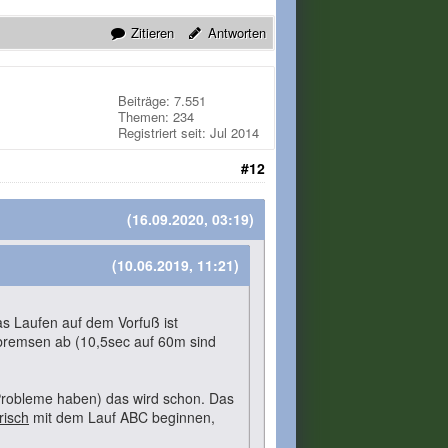
Zitieren
Antworten
Beiträge: 7.551
Themen: 234
Registriert seit: Jul 2014
#12
(16.09.2020, 03:19)
(10.06.2019, 11:21)
as Laufen auf dem Vorfuß ist
n bremsen ab (10,5sec auf 60m sind
 Probleme haben) das wird schon. Das
risch
mit dem Lauf ABC beginnen,