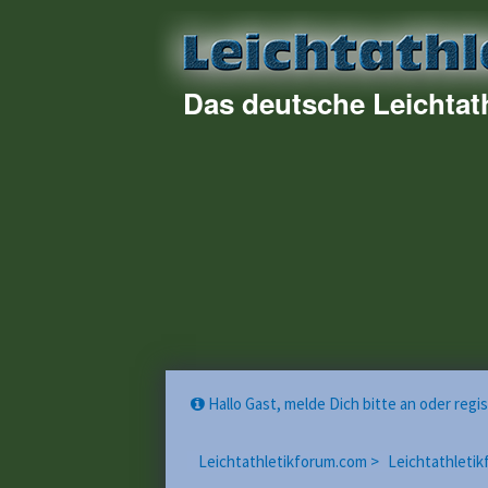
Das deutsche Leichtat
Hallo Gast, melde Dich bitte an oder reg
Leichtathletikforum.com >
Leichtathletik