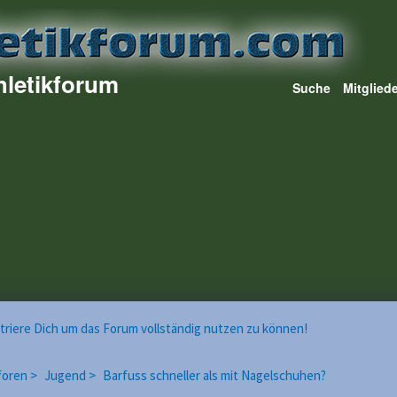
hletikforum
Suche
Mitglied
istriere Dich um das Forum vollständig nutzen zu können!
foren >
Jugend >
Barfuss schneller als mit Nagelschuhen?