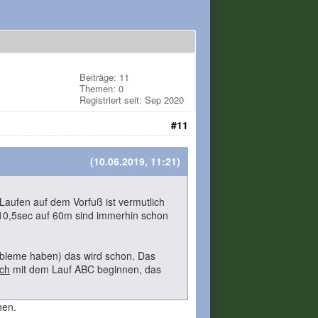
Beiträge: 11
Themen: 0
Registriert seit: Sep 2020
#11
(10.06.2019, 11:21)
 Laufen auf dem Vorfuß ist vermutlich
(10,5sec auf 60m sind immerhin schon
robleme haben) das wird schon. Das
sch
mit dem Lauf ABC beginnen, das
hen.