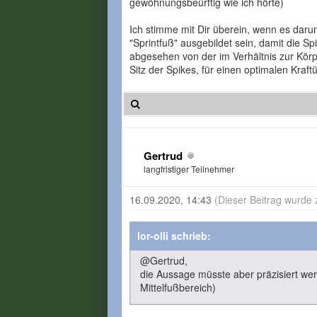
gewöhnungsbeürftig wie ich hörte)
Ich stimme mit Dir überein, wenn es dar
"Sprintfuß" ausgebildet sein, damit die S
abgesehen von der im Verhältnis zur Kör
Sitz der Spikes, für einen optimalen Kraf
Gertrud
langfristiger Teilnehmer
16.09.2020, 14:43
(Dieser Beitrag wurde 
lor-olli schrieb:
@Gertrud,
die Aussage müsste aber präzisiert werde
Mittelfußbereich)