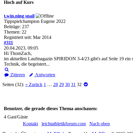
Hoch auf Kurs
t.win.ning snail
Tippspielchampion Eugene 2022
Beiträge: 237
Themen: 22
Registriert seit: Mar 2014
#311
20.04.2023, 09:05
Hi ThomZach,
im aktuellen Laufmagazin SPIRIDON 3-4/23 gibt's auf Seite 19 ein 
Technik, die begeistert...
Zitieren
Antworten
Seiten (32):
« Zurück
1
…
28
29
30
31
32
Benutzer, die gerade dieses Thema anschauen:
4 Gast/Gäste
Kontakt
leichtathletikforum.com
Nach oben