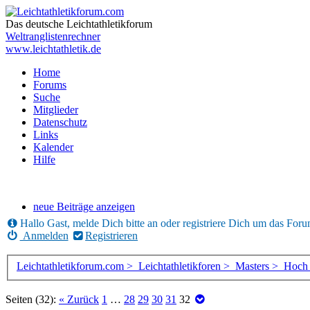
Das deutsche Leichtathletikforum
Weltranglistenrechner
www.leichtathletik.de
Home
Forums
Suche
Mitglieder
Datenschutz
Links
Kalender
Hilfe
neue Beiträge anzeigen
Hallo Gast, melde Dich bitte an oder registriere Dich um das For
Anmelden
Registrieren
Leichtathletikforum.com >
Leichtathletikforen >
Masters >
Hoch 
Seiten (32):
« Zurück
1
…
28
29
30
31
32