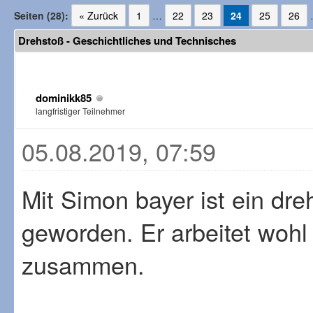
Seiten (28):
« Zurück
1
…
22
23
24
25
26
Drehstoß - Geschichtliches und Technisches
dominikk85
langfristiger Teilnehmer
05.08.2019, 07:59
Mit Simon bayer ist ein dr
geworden. Er arbeitet wohl 
zusammen.