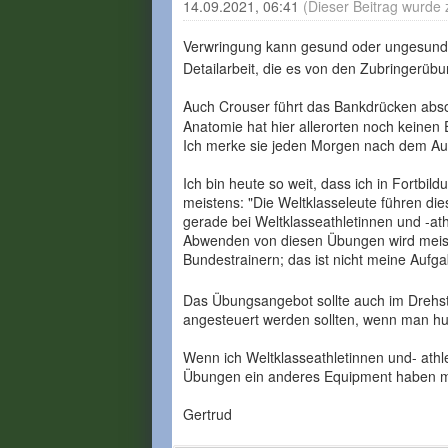
14.09.2021, 06:41
(Dieser Beitrag wurde 
Verwringung kann gesund oder ungesund b
Detailarbeit, die es von den Zubringerüb
Auch Crouser führt das Bankdrücken absol
Anatomie hat hier allerorten noch keinen 
Ich merke sie jeden Morgen nach dem A
Ich bin heute so weit, dass ich in Fortbi
meistens: "Die Weltklasseleute führen die
gerade bei Weltklasseathletinnen und -at
Abwenden von diesen Übungen wird meist
Bundestrainern; das ist nicht meine Aufg
Das Übungsangebot sollte auch im Drehst
angesteuert werden sollten, wenn man hu
Wenn ich Weltklasseathletinnen und- ath
Übungen ein anderes Equipment haben 
Gertrud