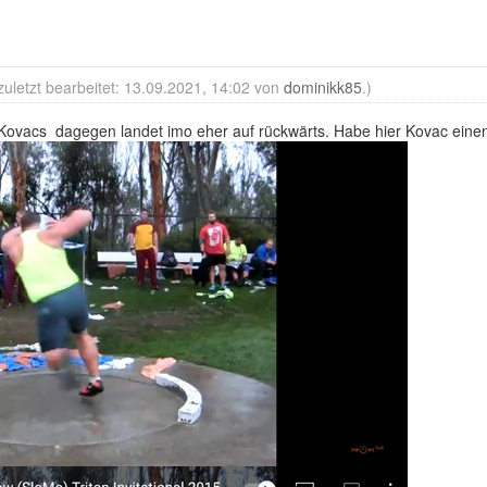
zuletzt bearbeitet: 13.09.2021, 14:02 von
dominikk85
.)
ch, Kovacs dagegen landet imo eher auf rückwärts. Habe hier Kovac eine