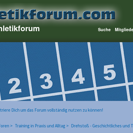
hletikforum
Suche
Mitglied
istriere Dich um das Forum vollständig nutzen zu können!
foren >
Training in Praxis und Alltag >
Drehstoß - Geschichtliches und 