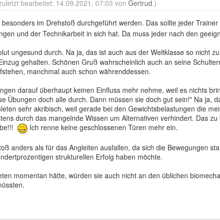
zuletzt bearbeitet: 14.09.2021, 07:03 von
Gertrud
.)
esonders im Drehstoß durchgeführt werden. Das sollte jeder Trainer
ungen und der Technikarbeit in sich hat. Da muss jeder nach den geeig
ut ungesund durch. Na ja, das ist auch aus der Weltklasse so nicht z
Einzug gehalten. Schönen Gruß wahrscheinlich auch an seine Schultern of
ufstehen, manchmal auch schon währenddessen.
ldungen darauf überhaupt keinen Einfluss mehr nehme, weil es nichts bri
se Übungen doch alle durch. Dann müssen sie doch gut sein!" Na ja, da
hleten sehr akribisch, weil gerade bei den Gewichtsbelastungen die me
ens durch das mangelnde Wissen um Alternativen verhindert. Das zu 
abe!!!
‌Ich renne keine geschlossenen Türen mehr ein.
oß anders als für das Angleiten ausfallen, da sich die Bewegungen st
ndertprozentigen strukturellen Erfolg haben möchte.
leten momentan hätte, würden sie auch nicht an den üblichen biomecha
müssten.