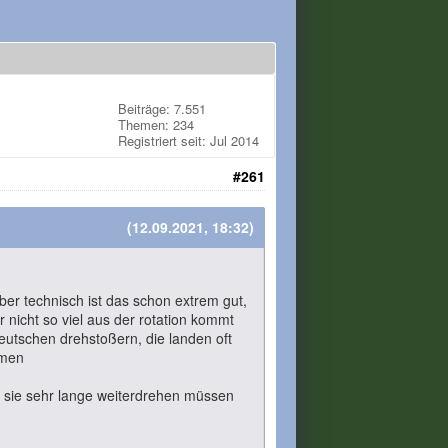
Beiträge: 7.551
Themen: 234
Registriert seit: Jul 2014
#261
(12.09.2021, 18:32)
 aber technisch ist das schon extrem gut,
nicht so viel aus der rotation kommt
deutschen drehstoßern, die landen oft
mmen
s sie sehr lange weiterdrehen müssen