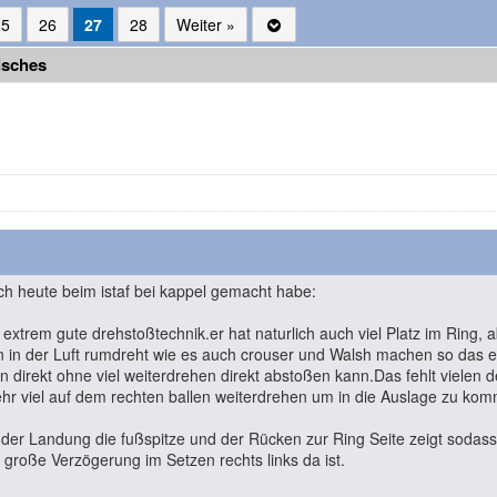
25
26
27
28
Weiter »
isches
ich heute beim istaf bei kappel gemacht habe:
 extrem gute drehstoßtechnik.
er hat naturlich auch viel Platz im Ring,
 in der Luft rumdreht wie es auch crouser und Walsh machen so das er 
n direkt ohne viel weiterdrehen direkt abstoßen kann.Das fehlt vielen 
r viel auf dem rechten ballen weiterdrehen um in die Auslage zu ko
 der Landung die fußspitze und der Rücken zur Ring Seite zeigt sodas
große Verzögerung im Setzen rechts links da ist.