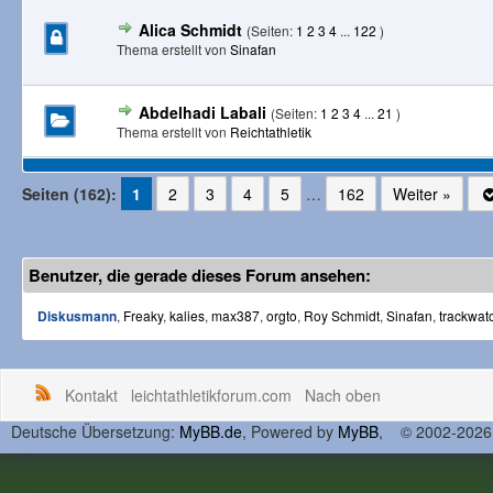
Alica Schmidt
(Seiten:
1
2
3
4
...
122
)
Thema erstellt von
Sinafan
Abdelhadi Labali
(Seiten:
1
2
3
4
...
21
)
Thema erstellt von
Reichtathletik
Seiten (162):
1
2
3
4
5
…
162
Weiter »
Benutzer, die gerade dieses Forum ansehen:
Diskusmann
,
Freaky
,
kalies
,
max387
,
orgto
,
Roy Schmidt
,
Sinafan
,
trackwat
Kontakt
leichtathletikforum.com
Nach oben
Deutsche Übersetzung:
MyBB.de
, Powered by
MyBB
, © 2002-202