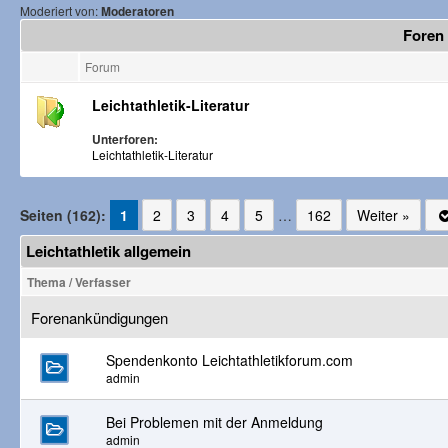
Moderiert von:
Moderatoren
Foren 
Forum
Leichtathletik-Literatur
Unterforen:
Leichtathletik-Literatur
Seiten (162):
1
2
3
4
5
…
162
Weiter »
Leichtathletik allgemein
Thema
/
Verfasser
Forenankündigungen
Spendenkonto Leichtathletikforum.com
admin
Bei Problemen mit der Anmeldung
admin