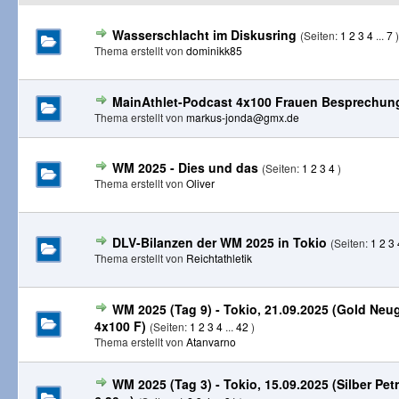
Wasserschlacht im Diskusring
(Seiten:
1
2
3
4
...
7
)
Thema erstellt von
dominikk85
MainAthlet-Podcast 4x100 Frauen Besprechung
Thema erstellt von
markus-jonda@gmx.de
WM 2025 - Dies und das
(Seiten:
1
2
3
4
)
Thema erstellt von
Oliver
DLV-Bilanzen der WM 2025 in Tokio
(Seiten:
1
2
3
Thema erstellt von
Reichtathletik
WM 2025 (Tag 9) - Tokio, 21.09.2025 (Gold Neu
4x100 F)
(Seiten:
1
2
3
4
...
42
)
Thema erstellt von
Atanvarno
WM 2025 (Tag 3) - Tokio, 15.09.2025 (Silber Pe