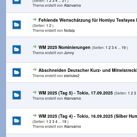
(Seiten:
1
2
3
4
...
21
)
Thema erstellt von
Atanvarno
Fehlende Wertschätzung für Homiyu Tesfayes
(Seiten:
1
2
)
Thema erstellt von
Notalp
WM 2025 Nominierungen
(Seiten:
1
2
3
4
...
19
)
Thema erstellt von
Jonny
Abschneiden Deutscher Kurz- und Mittelstreck
Thema erstellt von
eierluke2
WM 2025 (Tag 5) - Tokio, 17.09.2025
(Seiten:
1
2
3
Thema erstellt von
Atanvarno
WM 2025 (Tag 4) - Tokio, 16.09.2025 (Silber Hu
(Seiten:
1
2
3
4
...
19
)
Thema erstellt von
Atanvarno