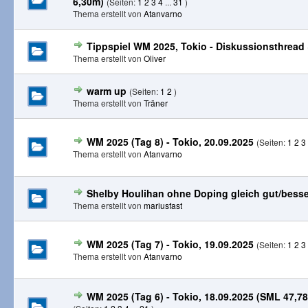
6,30m)
(Seiten:
1
2
3
4
...
31
)
Thema erstellt von
Atanvarno
Tippspiel WM 2025, Tokio - Diskussionsthread
Thema erstellt von
Oliver
warm up
(Seiten:
1
2
)
Thema erstellt von
Träner
WM 2025 (Tag 8) - Tokio, 20.09.2025
(Seiten:
1
2
3
Thema erstellt von
Atanvarno
Shelby Houlihan ohne Doping gleich gut/bess
Thema erstellt von
mariusfast
WM 2025 (Tag 7) - Tokio, 19.09.2025
(Seiten:
1
2
3
Thema erstellt von
Atanvarno
WM 2025 (Tag 6) - Tokio, 18.09.2025 (SML 47,78