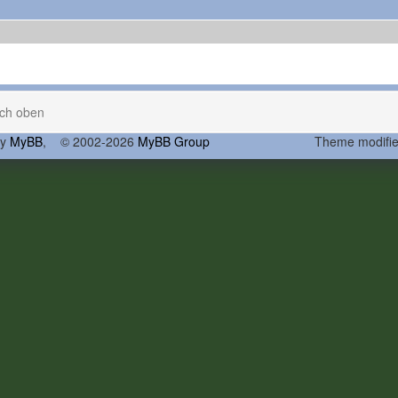
ch oben
by
MyBB
, © 2002-2026
MyBB Group
Theme modifi