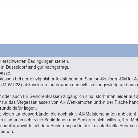
ter erschwerten Bedingungen stehen.
in Düsseldorf sind gut nachgefragt.
passé.
klassen bei der einzig bisher feststehenden Stadion-Senioren-DM im
en (M,W,U23) abkassieren, auch wenn das evtl. satzungswidrig und auch
r oder auch für Seniorenklassen zugänglich sind, stößt man leider au
ter für das Vergessenlassen von AK-Wettkämpfen und in der Fläche han
ünde dafür liegen.
 vielen Landesverbände, die noch aktiv AK-Meisterschaften anbieten!
 sind auch sehr viele Seniorinnen und Senioren nicht willens, ihre M
schneller abwärts mit dem Seniorensport in der Leichtathletik. Sehr sch
los wird.