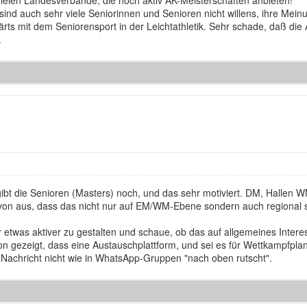
ielen Landesverbände, die noch aktiv AK-Meisterschaften anbieten!
ind auch sehr viele Seniorinnen und Senioren nicht willens, ihre Mein
rts mit dem Seniorensport in der Leichtathletik. Sehr schade, daß die A
.
ibt die Senioren (Masters) noch, und das sehr motiviert. DM, Hallen W
von aus, dass das nicht nur auf EM/WM-Ebene sondern auch regional so
 etwas aktiver zu gestalten und schaue, ob das auf allgemeines Inter
son gezeigt, dass eine Austauschplattform, und sei es für Wettkampfpla
ere Nachricht nicht wie in WhatsApp-Gruppen "nach oben rutscht".