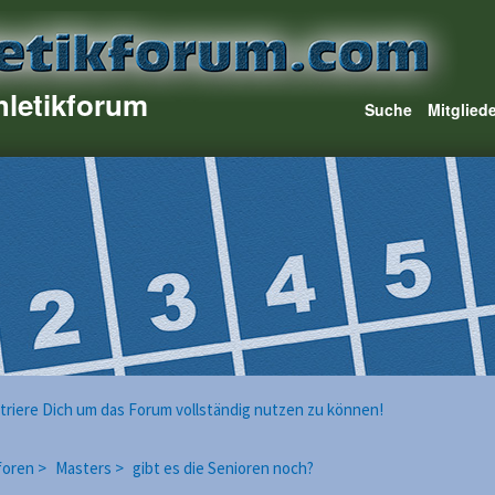
hletikforum
Suche
Mitglied
istriere Dich um das Forum vollständig nutzen zu können!
foren >
Masters >
gibt es die Senioren noch?