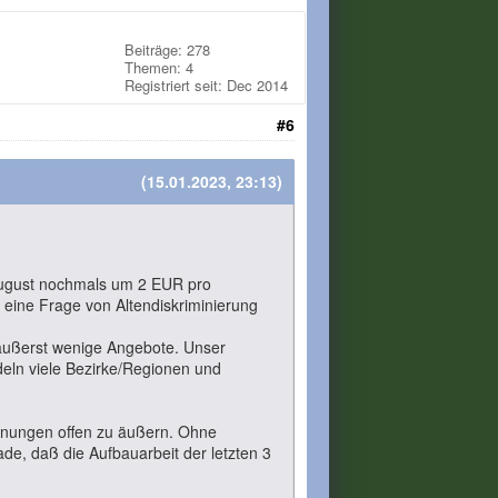
Beiträge: 278
Themen: 4
Registriert seit: Dec 2014
#6
(15.01.2023, 23:13)
 August nochmals um 2 EUR pro
 eine Frage von Altendiskriminierung
f äußerst wenige Angebote. Unser
deln viele Bezirke/Regionen und
einungen offen zu äußern. Ohne
ade, daß die Aufbauarbeit der letzten 3