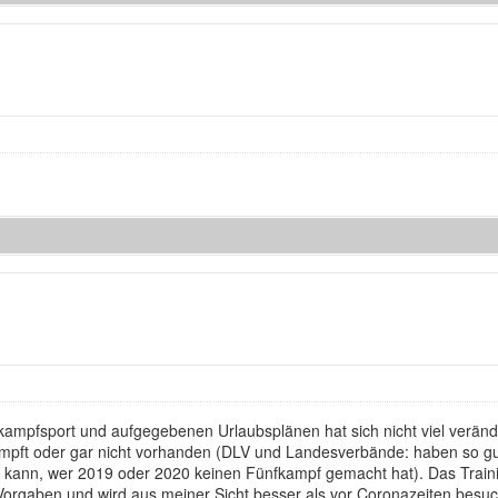
mpfsport und aufgegebenen Urlaubsplänen hat sich nicht viel veränd
umpft oder gar nicht vorhanden (DLV und Landesverbände: haben so gu
n kann, wer 2019 oder 2020 keinen Fünfkampf gemacht hat). Das Traini
n Vorgaben und wird aus meiner Sicht besser als vor Coronazeiten besu