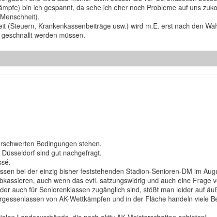
kämpfe) bin ich gespannt, da sehe ich eher noch Probleme auf uns zuko
 Menschheit).
eit (Steuern, Krankenkassenbeiträge usw.) wird m.E. erst nach den Wa
r geschnallt werden müssen.
 erschwerten Bedingungen stehen.
 Düsseldorf sind gut nachgefragt.
ssé.
ssen bei der einzig bisher feststehenden Stadion-Senioren-DM im Aug
bkassieren, auch wenn das evtl. satzungswidrig und auch eine Frage vo
oder auch für Seniorenklassen zugänglich sind, stößt man leider auf ä
 Vergessenlassen von AK-Wettkämpfen und in der Fläche handeln viele 