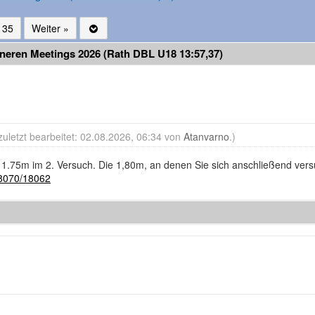
35
Weiter »
ineren Meetings 2026 (Rath DBL U18 13:57,37)
zuletzt bearbeitet: 02.08.2026, 06:34 von
Atanvarno
.)
 1.75m im 2. Versuch. Die 1,80m, an denen Sie sich anschließend vers
..8070/18062