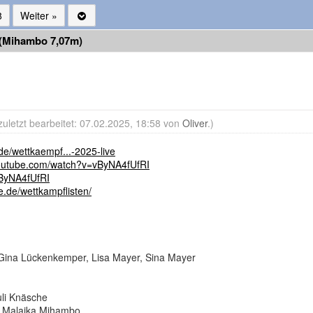
8
Weiter »
5 (Mihambo 7,07m)
zuletzt bearbeitet: 07.02.2025, 18:58 von
Oliver
.)
.de/wettkaempf...-2025-live
youtube.com/watch?v=vByNA4fUfRI
vByNA4fUfRI
e.de/wettkampflisten/
 Gina Lückenkemper, Lisa Mayer, Sina Mayer
uli Knäsche
r, Malaika Mihambo