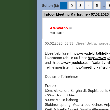
Seiten (8):
1
2
3
4
5
…
Indoor Meeting Karlsruhe - 07.02.202
Atanvarno
Moderator
05.02.2025, 08:33
(Dieser Beitrag wurde 
Liveergebnisse:
https://www.leichtathletik
Livestream (ab 18.00 Uhr):
https://www.
und
https://www.youtube.com/watch?v=
Teilnehmerlisten:
https://meeting-karlsruh
Deutsche Teilnehmer
Frauen
60m: Alexandra Burghardt, Sophia Junk,
400m: Skadi Schier
800m: Majtie Kolberg
Stabhochsprung: Moana-Lou Kleiner, Anj
Weit: Mikaelle Assani, Samira Attermeye