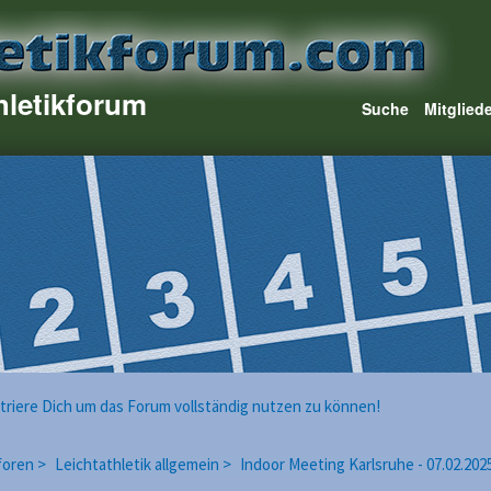
hletikforum
Suche
Mitglied
istriere Dich um das Forum vollständig nutzen zu können!
foren >
Leichtathletik allgemein >
Indoor Meeting Karlsruhe - 07.02.20