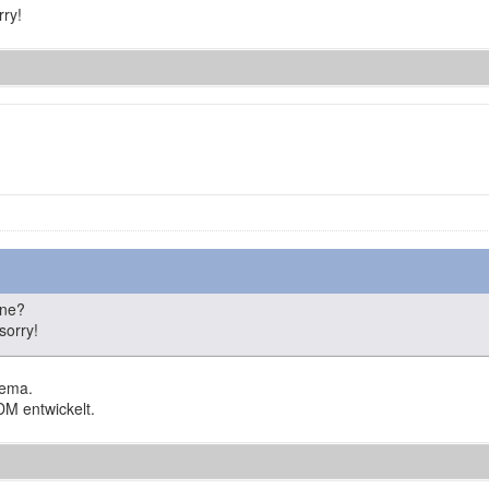
rry!
one?
sorry!
hema.
DM entwickelt.