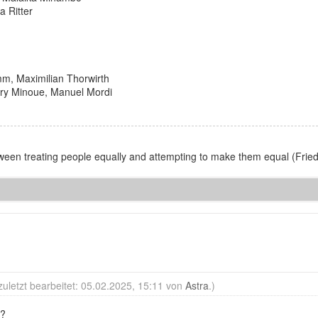
a Ritter
m, Maximilian Thorwirth
ory Minoue, Manuel Mordi
between treating people equally and attempting to make them equal (Fri
zuletzt bearbeitet: 05.02.2025, 15:11 von
Astra
.)
e?