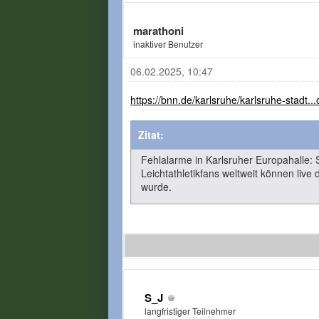
marathoni
inaktiver Benutzer
06.02.2025, 10:47
https://bnn.de/karlsruhe/karlsruhe-stadt..
Zitat:
Fehlalarme in Karlsruher Europahalle: 
Leichtathletikfans weltweit können live
wurde.
S_J
langfristiger Teilnehmer